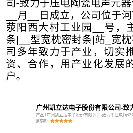
司-致力于压电陶瓷电声元器
__月__日成立，公司位于
荥阳西大村工业园__号，
条|__型宽枕密封条|站_
司多年致力于产业，切实
资、合作，用产业化发展
户。
产品1广州凯立达电子股份有限公司-致力于压电陶瓷
介：广州凯立达电子股份有限公司-致力于压电陶瓷
推荐度：
封条、三元乙丙海绵条、eva发泡条、汽车密封条、